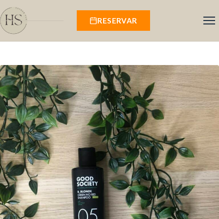
RESERVAR
Inicio
Servicios
Salón
Productos
Comentarios
Contacto
Área cliente