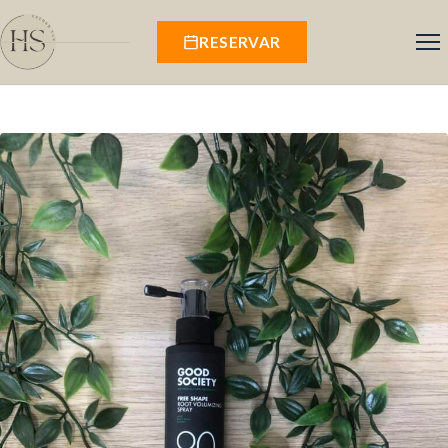
RESERVAR
Inicio
Servicios
Salón
Productos
Comentarios
Contacto
Área cliente