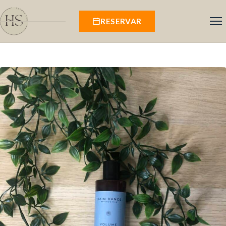
RESERVAR
Inicio
Servicios
Salón
Productos
Comentarios
Contacto
Área cliente